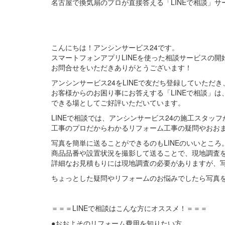
名古屋で換気扇のプロが直接答える「LINEで相談」サ
こんにちは！アンシンサービス24です。
スマートフォンアプリLINEを使った相談サービスの開
お問合せをいただきありがとうございます！
アンシンサービス24をLINEで友だち登録していただき
お客様からのお困り事にお答えする「LINEで相談」
できる場としてご好評いただいています。
LINEで相談では、アンシンサービス24の施工スタッフ
工事のプロだからわかるリフォーム工事の疑問やおお
写真を簡単に送ることができるのもLINEのいいところ
商品品番や設置状況を撮影して送ることで、現地調査
詳細なお見積もりには現地調査の必要がありますが、
ちょっとした疑問やリフォームのお悩みでしたら写真
＝＝＝LINEで相談はこんな方にオススメ！＝＝＝
●おおよそのリフォーム費用を知りたい方