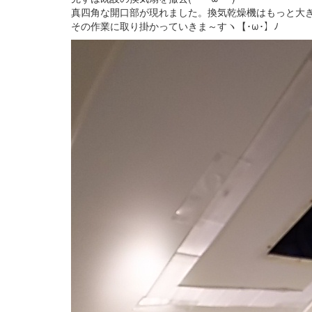
真四角な開口部が現れました。換気乾燥機はもっと大
その作業に取り掛かっていきま～すヽ【･ω･】ﾉ