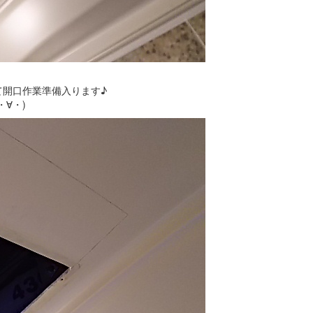
て開口作業準備入ります♪
∀・)