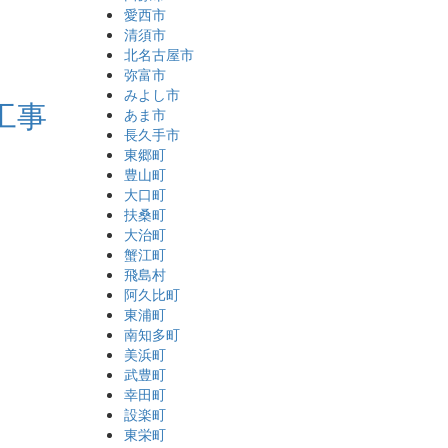
愛西市
清須市
北名古屋市
弥富市
みよし市
工事
あま市
長久手市
東郷町
豊山町
大口町
扶桑町
大治町
蟹江町
飛島村
阿久比町
東浦町
南知多町
美浜町
武豊町
幸田町
設楽町
東栄町