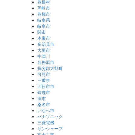
豊根村
岡崎市
豊橋市
岐阜県
岐阜市
関市
本巣市
多治見市
大垣市
中津川
各務原市
揖斐郡大野町
可児市
三重県
四日市市
鈴鹿市
津市
桑名市
いなべ市
パナソニック
三菱電機
サンウェーブ
富士工業