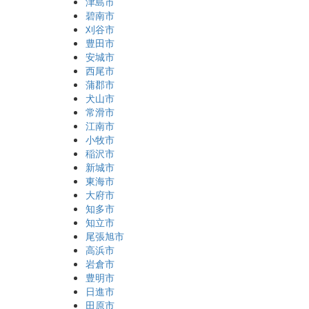
津島市
碧南市
刈谷市
豊田市
安城市
西尾市
蒲郡市
犬山市
常滑市
江南市
小牧市
稲沢市
新城市
東海市
大府市
知多市
知立市
尾張旭市
高浜市
岩倉市
豊明市
日進市
田原市