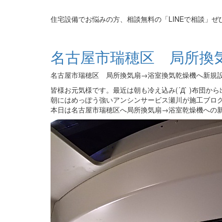
住宅設備でお悩みの方、相談無料の「LINEで相談」ぜ
名古屋市瑞穂区 局所換
名古屋市瑞穂区 局所換気扇→浴室換気乾燥機へ新規
皆様お元気様です。最近は朝も冷え込み(´Д` )布団か
朝にはめっぽう強いアンシンサービス瀬川が施工ブロ
本日は名古屋市瑞穂区へ局所換気扇→浴室乾燥機への