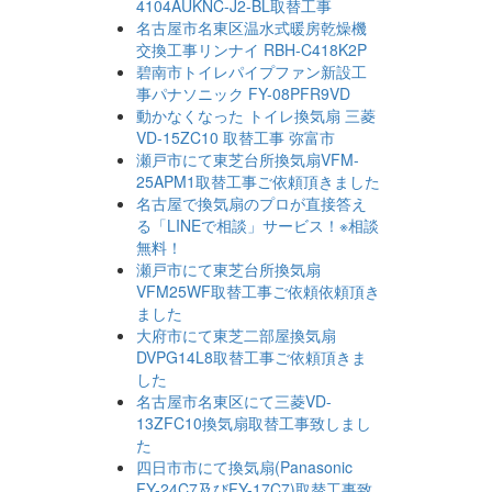
4104AUKNC-J2-BL取替工事
名古屋市名東区温水式暖房乾燥機
交換工事リンナイ RBH-C418K2P
碧南市トイレパイプファン新設工
事パナソニック FY-08PFR9VD
動かなくなった トイレ換気扇 三菱
VD-15ZC10 取替工事 弥富市
瀬戸市にて東芝台所換気扇VFM-
25APM1取替工事ご依頼頂きました
名古屋で換気扇のプロが直接答え
る「LINEで相談」サービス！※相談
無料！
瀬戸市にて東芝台所換気扇
VFM25WF取替工事ご依頼依頼頂き
ました
大府市にて東芝二部屋換気扇
DVPG14L8取替工事ご依頼頂きま
した
名古屋市名東区にて三菱VD-
13ZFC10換気扇取替工事致しまし
た
四日市市にて換気扇(Panasonic
FY-24C7及びFY-17C7)取替工事致