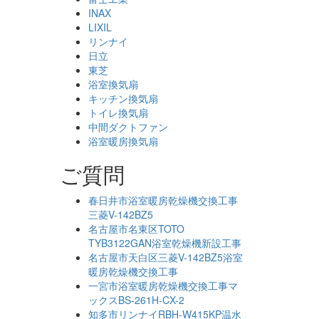
INAX
LIXIL
リンナイ
日立
東芝
浴室換気扇
キッチン換気扇
トイレ換気扇
中間ダクトファン
浴室暖房換気扇
ご質問
春日井市浴室暖房乾燥機交換工事
三菱V-142BZ5
名古屋市名東区TOTO
TYB3122GAN浴室乾燥機新設工事
名古屋市天白区三菱V-142BZ5浴室
暖房乾燥機交換工事
一宮市浴室暖房乾燥機交換工事マ
ックスBS-261H-CX-2
知多市リンナイRBH-W415KP温水