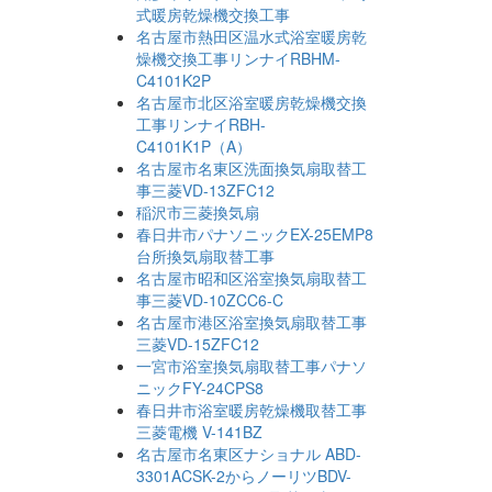
式暖房乾燥機交換工事
名古屋市熱田区温水式浴室暖房乾
燥機交換工事リンナイRBHM-
C4101K2P
名古屋市北区浴室暖房乾燥機交換
工事リンナイRBH-
C4101K1P（A）
名古屋市名東区洗面換気扇取替工
事三菱VD-13ZFC12
稲沢市三菱換気扇
春日井市パナソニックEX-25EMP8
台所換気扇取替工事
名古屋市昭和区浴室換気扇取替工
事三菱VD-10ZCC6-C
名古屋市港区浴室換気扇取替工事
三菱VD-15ZFC12
一宮市浴室換気扇取替工事パナソ
ニックFY-24CPS8
春日井市浴室暖房乾燥機取替工事
三菱電機 V-141BZ
名古屋市名東区ナショナル ABD-
3301ACSK-2からノーリツBDV-