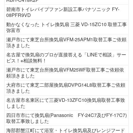
碧南市トイレパイプファン新設工事パナソニック FY-
08PFR9VD
動かなくなった トイレ換気扇 三菱 VD-15ZC10 取替工事
弥富市
瀬戸市にて東芝台所換気扇VFM-25APM1取替工事ご依頼
頂きました
名古屋で換気扇のプロが直接答える「LINEで相談」サー
ビス！※相談無料！
瀬戸市にて東芝台所換気扇VFM25WF取替工事ご依頼依
頼頂きました
大府市にて東芝二部屋換気扇DVPG14L8取替工事ご依頼
頂きました
名古屋市名東区にて三菱VD-13ZFC10換気扇取替工事致
しました
四日市市にて換気扇(Panasonic FY-24C7及びFY-17C7)
取替工事致しました
海部郡蟹江町にて浴室・トイレ換気扇及びレンジフード