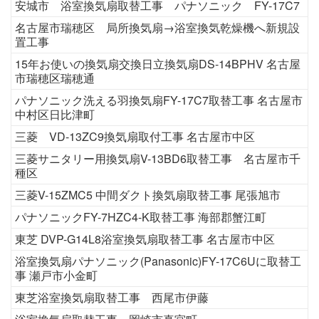
安城市 浴室換気扇取替工事 パナソニック FY-17C7
名古屋市瑞穂区 局所換気扇→浴室換気乾燥機へ新規設
置工事
15年お使いの換気扇交換日立換気扇DS-14BPHV 名古屋
市瑞穂区瑞穂通
パナソニック洗える羽換気扇FY-17C7取替工事 名古屋市
中村区日比津町
三菱 VD-13ZC9換気扇取付工事 名古屋市中区
三菱サニタリー用換気扇V-13BD6取替工事 名古屋市千
種区
三菱V-15ZMC5 中間ダクト換気扇取替工事 尾張旭市
パナソニックFY-7HZC4-K取替工事 海部郡蟹江町
東芝 DVP-G14L8浴室換気扇取替工事 名古屋市中区
浴室換気扇パナソニック(Panasonic)FY-17C6Uに取替工
事 瀬戸市小金町
東芝浴室換気扇取替工事 西尾市伊藤