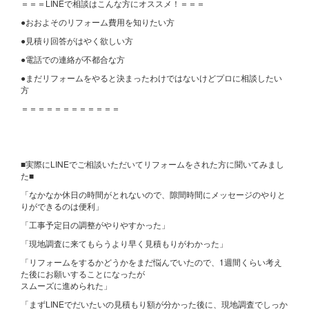
＝＝＝LINEで相談はこんな方にオススメ！＝＝＝
●おおよそのリフォーム費用を知りたい方
●見積り回答がはやく欲しい方
●電話での連絡が不都合な方
●まだリフォームをやると決まったわけではないけどプロに相談したい
方
＝＝＝＝＝＝＝＝＝＝＝＝
■実際にLINEでご相談いただいてリフォームをされた方に聞いてみまし
た■
「なかなか休日の時間がとれないので、隙間時間にメッセージのやりと
りができるのは便利」
「工事予定日の調整がやりやすかった」
「現地調査に来てもらうより早く見積もりがわかった」
「リフォームをするかどうかをまだ悩んでいたので、1週間くらい考え
た後にお願いすることになったが
スムーズに進められた」
「まずLINEでだいたいの見積もり額が分かった後に、現地調査でしっか