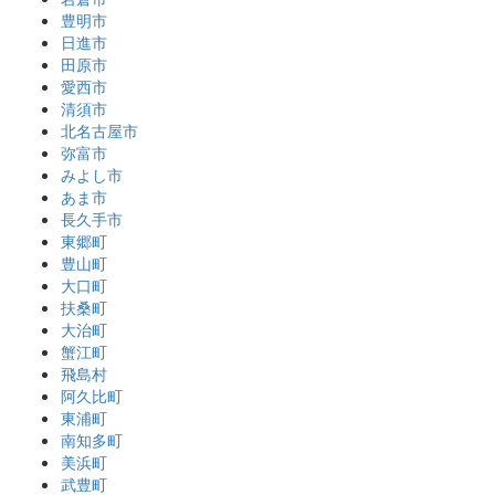
豊明市
日進市
田原市
愛西市
清須市
北名古屋市
弥富市
みよし市
あま市
長久手市
東郷町
豊山町
大口町
扶桑町
大治町
蟹江町
飛島村
阿久比町
東浦町
南知多町
美浜町
武豊町