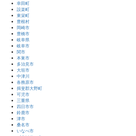
幸田町
設楽町
東栄町
豊根村
岡崎市
豊橋市
岐阜県
岐阜市
関市
本巣市
多治見市
大垣市
中津川
各務原市
揖斐郡大野町
可児市
三重県
四日市市
鈴鹿市
津市
桑名市
いなべ市