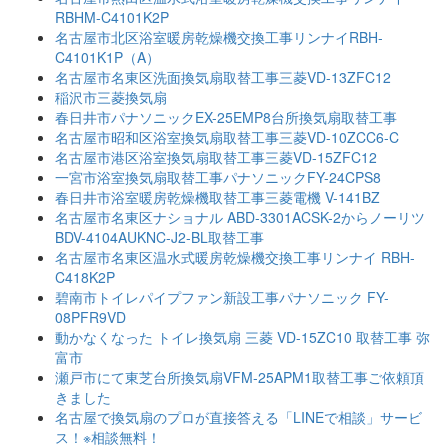
RBHM-C4101K2P
名古屋市北区浴室暖房乾燥機交換工事リンナイRBH-
C4101K1P（A）
名古屋市名東区洗面換気扇取替工事三菱VD-13ZFC12
稲沢市三菱換気扇
春日井市パナソニックEX-25EMP8台所換気扇取替工事
名古屋市昭和区浴室換気扇取替工事三菱VD-10ZCC6-C
名古屋市港区浴室換気扇取替工事三菱VD-15ZFC12
一宮市浴室換気扇取替工事パナソニックFY-24CPS8
春日井市浴室暖房乾燥機取替工事三菱電機 V-141BZ
名古屋市名東区ナショナル ABD-3301ACSK-2からノーリツ
BDV-4104AUKNC-J2-BL取替工事
名古屋市名東区温水式暖房乾燥機交換工事リンナイ RBH-
C418K2P
碧南市トイレパイプファン新設工事パナソニック FY-
08PFR9VD
動かなくなった トイレ換気扇 三菱 VD-15ZC10 取替工事 弥
富市
瀬戸市にて東芝台所換気扇VFM-25APM1取替工事ご依頼頂
きました
名古屋で換気扇のプロが直接答える「LINEで相談」サービ
ス！※相談無料！