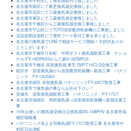
名古屋市中村区にて換気扇取付け致しました
名古屋市南区にて東芝換気扇交換致しました
名古屋市北区にて三菱換気扇交換致しました
名古屋市東区にて三菱換気扇交換致しました
名古屋市千種区から三菱換気扇交換工事致しました
名古屋市守山区にてTOTO浴室暖房乾燥機の工事致しました
北設楽郡設楽町にて屋外フード取付工事を承りました。
名古屋の換気扇でLINEで相談サービス開始！大好評ありが
とうございます！
名古屋市千種区汁谷町 中間ダクト換気扇取替工事 ナショ
ナル FY-18DPKX3から三菱V-18ZMPC5
名古屋市千種区 浴室換気扇 東芝 DVP-T14CLQ交換工事
稲沢市 浴室換気扇から浴室暖房乾燥機へ新規工事 パナソ
ニック FY-13UG6V
名古屋市緑区 浴室換気扇 パナソニックFY-24C7取替工事
名古屋市で換気扇の事ならお任せ下さい！
安城市 浴室換気扇取替工事 パナソニック FY-17C7
名古屋市瑞穂区 局所換気扇→浴室換気乾燥機へ新規設置工
事
15年お使いの換気扇交換日立換気扇DS-14BPHV 名古屋市瑞
穂区瑞穂通
パナソニック洗える羽換気扇FY-17C7取替工事 名古屋市中
村区日比津町