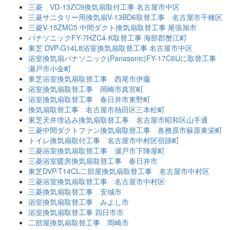
三菱 VD-13ZC9換気扇取付工事 名古屋市中区
三菱サニタリー用換気扇V-13BD6取替工事 名古屋市千種区
三菱V-15ZMC5 中間ダクト換気扇取替工事 尾張旭市
パナソニックFY-7HZC4-K取替工事 海部郡蟹江町
東芝 DVP-G14L8浴室換気扇取替工事 名古屋市中区
浴室換気扇パナソニック(Panasonic)FY-17C6Uに取替工事
瀬戸市小金町
東芝浴室換気扇取替工事 西尾市伊藤
浴室換気扇取替工事 岡崎市真宮町
浴室換気扇取替工事 春日井市東野町
換気扇取替工事 名古屋市熱田区三本松町
東芝天井埋込み換気扇取替工事 名古屋市昭和区山手通
三菱中間ダクトファン換気扇取替工事 各務原市蘇原東栄町
トイレ換気扇取付工事 名古屋市中村区宿跡町
三菱浴室換気扇取替工事 瀬戸市下陣屋町
三菱浴室暖房換気扇取替工事 春日井市
東芝DVP-T14CL二部屋換気扇取替工事 名古屋市中村区
三菱浴室換気扇取替工事 名古屋市中村区
三菱換気扇取替工事 安城市
浴室換気扇取替工事 みよし市
浴室換気扇取替工事 四日市市
二部屋換気扇取替工事 岡崎市