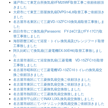
瀬戸市にて東芝台所換気扇VFM25WF取替工事ご依頼依頼頂
きました
大府市にて東芝二部屋換気扇DVPG14L8取替工事ご依頼頂き
ました
名古屋市名東区にて三菱VD-13ZFC10換気扇取替工事致しま
した
四日市市にて換気扇(Panasonic FY-24C7及びFY-17C7)取
替工事致しました
海部郡蟹江町にて浴室・トイレ換気扇及びレンジフード取替
工事致しました
阿久比町にて換気扇(三菱電機EX-30EH6)取替工事致しまし
た
名古屋市港区にて浴室換気扇(三菱電機 VD-15ZFC10)取替
工事致しました
名古屋市昭和区にて三菱電機VD-13ZC10トイレの換気扇交
換ご依頼頂きました
名古屋市南区にて三菱換気扇交換ご依頼頂きました
名古屋市東区にて三菱換気扇交換ご依頼頂きました
名古屋市東区にて三菱換気扇交換致しました
名古屋市熱田区にて三菱換気扇交換致しました
名古屋市守山区にてINAX LIXIL換気扇交換致しました
名古屋市緑区にてパナソニック換気扇交換ご依頼頂きました