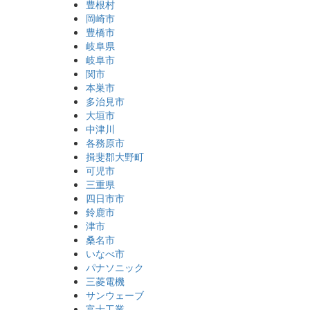
豊根村
岡崎市
豊橋市
岐阜県
岐阜市
関市
本巣市
多治見市
大垣市
中津川
各務原市
揖斐郡大野町
可児市
三重県
四日市市
鈴鹿市
津市
桑名市
いなべ市
パナソニック
三菱電機
サンウェーブ
富士工業