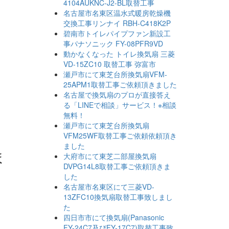
4104AUKNC-J2-BL取替工事
名古屋市名東区温水式暖房乾燥機
交換工事リンナイ RBH-C418K2P
碧南市トイレパイプファン新設工
事パナソニック FY-08PFR9VD
動かなくなった トイレ換気扇 三菱
VD-15ZC10 取替工事 弥富市
瀬戸市にて東芝台所換気扇VFM-
25APM1取替工事ご依頼頂きました
名古屋で換気扇のプロが直接答え
る「LINEで相談」サービス！※相談
無料！
瀬戸市にて東芝台所換気扇
VFM25WF取替工事ご依頼依頼頂き
ました
ま
大府市にて東芝二部屋換気扇
DVPG14L8取替工事ご依頼頂きま
した
名古屋市名東区にて三菱VD-
13ZFC10換気扇取替工事致しまし
た
四日市市にて換気扇(Panasonic
FY-24C7及びFY-17C7)取替工事致