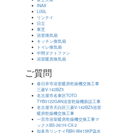
INAX
LIXIL
リンナイ
日立
東芝
浴室換気扇
キッチン換気扇
トイレ換気扇
中間ダクトファン
浴室暖房換気扇
ご質問
春日井市浴室暖房乾燥機交換工事
三菱V-142BZ5
名古屋市名東区TOTO
TYB3122GAN浴室乾燥機新設工事
名古屋市天白区三菱V-142BZ5浴室
暖房乾燥機交換工事
一宮市浴室暖房乾燥機交換工事マ
ックスBS-261H-CX-2
知多市リンナイRBH-W415KP温水