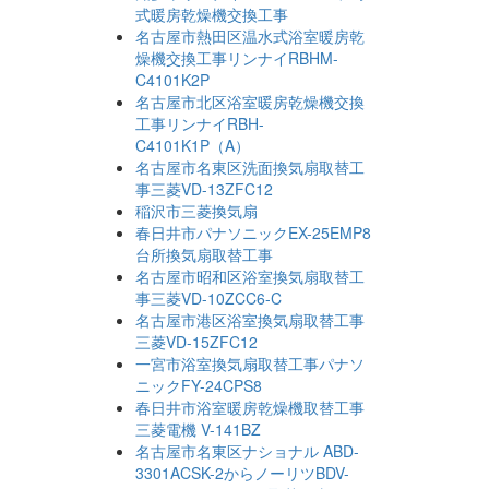
式暖房乾燥機交換工事
名古屋市熱田区温水式浴室暖房乾
燥機交換工事リンナイRBHM-
C4101K2P
名古屋市北区浴室暖房乾燥機交換
工事リンナイRBH-
C4101K1P（A）
名古屋市名東区洗面換気扇取替工
事三菱VD-13ZFC12
稲沢市三菱換気扇
春日井市パナソニックEX-25EMP8
台所換気扇取替工事
名古屋市昭和区浴室換気扇取替工
事三菱VD-10ZCC6-C
名古屋市港区浴室換気扇取替工事
三菱VD-15ZFC12
一宮市浴室換気扇取替工事パナソ
ニックFY-24CPS8
春日井市浴室暖房乾燥機取替工事
三菱電機 V-141BZ
名古屋市名東区ナショナル ABD-
3301ACSK-2からノーリツBDV-