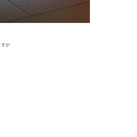
ますが
。