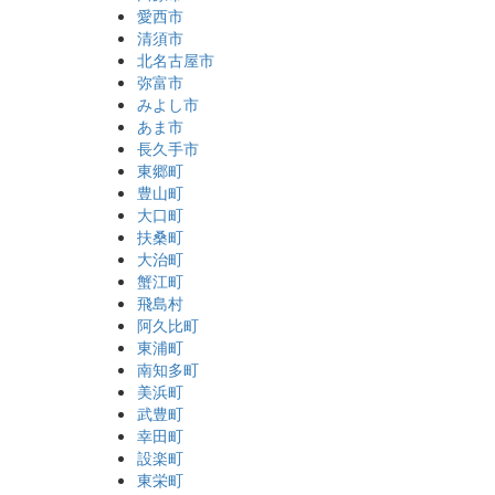
愛西市
清須市
北名古屋市
弥富市
みよし市
あま市
長久手市
東郷町
豊山町
大口町
扶桑町
大治町
蟹江町
飛島村
阿久比町
東浦町
南知多町
美浜町
武豊町
幸田町
設楽町
東栄町