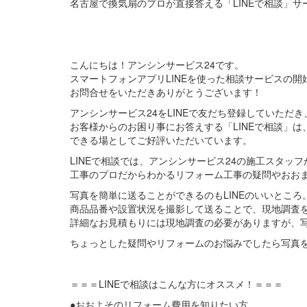
名古屋で換気扇のプロが直接答える「LINEで相談」サ
こんにちは！アンシンサービス24です。
スマートフォンアプリLINEを使った相談サービスの開
お問合せをいただきありがとうございます！
アンシンサービス24をLINEで友だち登録していただき
お客様からのお困り事にお答えする「LINEで相談」
できる場としてご好評いただいています。
LINEで相談では、アンシンサービス24の施工スタッフ
工事のプロだからわかるリフォーム工事の疑問やおお
写真を簡単に送ることができるのもLINEのいいところ
商品品番や設置状況を撮影して送ることで、現地調査
詳細なお見積もりには現地調査の必要がありますが、
ちょっとした疑問やリフォームのお悩みでしたら写真
＝＝＝LINEで相談はこんな方にオススメ！＝＝＝
●おおよそのリフォーム費用を知りたい方